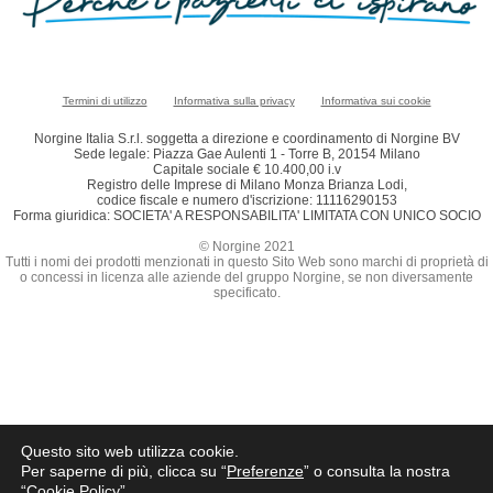
Termini di utilizzo
Informativa sulla privacy
Informativa sui cookie
Norgine Italia S.r.l. soggetta a direzione e coordinamento di Norgine BV
Sede legale: Piazza Gae Aulenti 1 - Torre B, 20154 Milano
Capitale sociale € 10.400,00 i.v
Registro delle Imprese di Milano Monza Brianza Lodi,
codice fiscale e numero d'iscrizione: 11116290153
Forma giuridica: SOCIETA' A RESPONSABILITA' LIMITATA CON UNICO SOCIO
© Norgine 2021
Tutti i nomi dei prodotti menzionati in questo Sito Web sono marchi di proprietà di
o concessi in licenza alle aziende del gruppo Norgine, se non diversamente
specificato.
Questo sito web utilizza cookie.
Per saperne di più, clicca su “
Preferenze
” o consulta la nostra
“
Cookie Policy
”