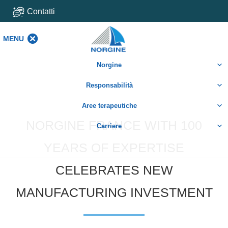
Contatti
MENU
MENU
Norgine
Responsabilità
Aree terapeutiche
NORGINE FRANCE WITH 100
Carriere
YEARS OF EXPERTISE
CELEBRATES NEW
MANUFACTURING INVESTMENT