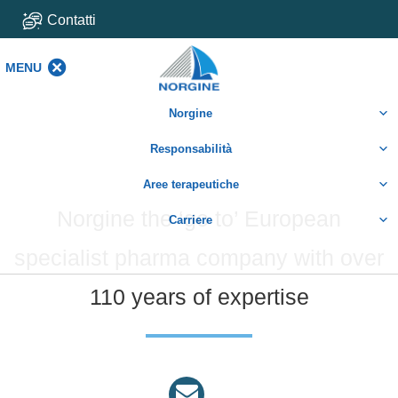
Contatti
MENU
MENU
Norgine
Responsabilità
Aree terapeutiche
Norgine the ‘go to’ European
Carriere
specialist pharma company with over
110 years of expertise