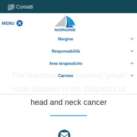
Contatti
MENU
MENU
Norgine
Responsabilità
Aree terapeutiche
The importance of sentinel lymph
Carriere
node biopsies in the diagnosis of
head and neck cancer