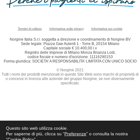
Termini di utilizzo
Informativa sulla privacy
Informativa sui cookie
Norgine Italia S.r.l. soggetta a direzione e coordinamento di Norgine BV
Sede legale: Piazza Gae Aulenti 1 - Torre B, 20154 Milano
Capitale sociale € 10.400,00 i.v
Registro delle Imprese di Milano Monza Brianza Lodi,
codice fiscale e numero d'iscrizione: 11116290153
Forma giuridica: SOCIETA' A RESPONSABILITA' LIMITATA CON UNICO SOCIO
© Norgine 2021
Tutti i nomi dei prodotti menzionati in questo Sito Web sono marchi di proprietà di
o concessi in licenza alle aziende del gruppo Norgine, se non diversamente
specificato.
Questo sito web utilizza cookie.
Per saperne di più, clicca su “
Preferenze
” o consulta la nostra
“
Cookie Policy
”