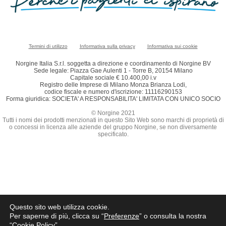
Termini di utilizzo
Informativa sulla privacy
Informativa sui cookie
Norgine Italia S.r.l. soggetta a direzione e coordinamento di Norgine BV
Sede legale: Piazza Gae Aulenti 1 - Torre B, 20154 Milano
Capitale sociale € 10.400,00 i.v
Registro delle Imprese di Milano Monza Brianza Lodi,
codice fiscale e numero d'iscrizione: 11116290153
Forma giuridica: SOCIETA' A RESPONSABILITA' LIMITATA CON UNICO SOCIO
© Norgine 2021
Tutti i nomi dei prodotti menzionati in questo Sito Web sono marchi di proprietà di
o concessi in licenza alle aziende del gruppo Norgine, se non diversamente
specificato.
Questo sito web utilizza cookie.
Per saperne di più, clicca su “
Preferenze
” o consulta la nostra
“
Cookie Policy
”