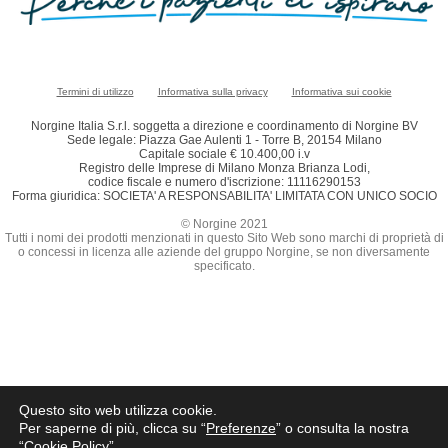
Termini di utilizzo
Informativa sulla privacy
Informativa sui cookie
Norgine Italia S.r.l. soggetta a direzione e coordinamento di Norgine BV
Sede legale: Piazza Gae Aulenti 1 - Torre B, 20154 Milano
Capitale sociale € 10.400,00 i.v
Registro delle Imprese di Milano Monza Brianza Lodi,
codice fiscale e numero d'iscrizione: 11116290153
Forma giuridica: SOCIETA' A RESPONSABILITA' LIMITATA CON UNICO SOCIO
© Norgine 2021
Tutti i nomi dei prodotti menzionati in questo Sito Web sono marchi di proprietà di
o concessi in licenza alle aziende del gruppo Norgine, se non diversamente
specificato.
Questo sito web utilizza cookie.
Per saperne di più, clicca su “
Preferenze
” o consulta la nostra
“
Cookie Policy
”