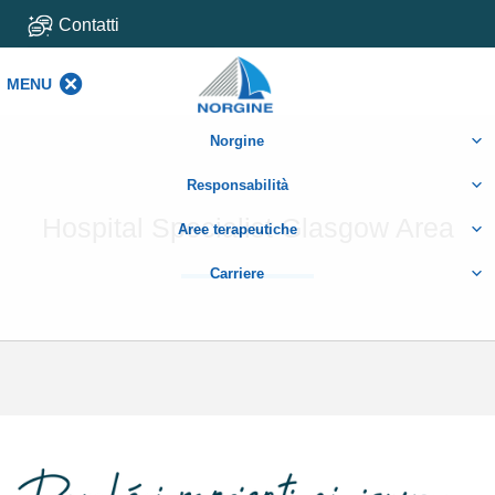
Contatti
MENU
MENU
Norgine
Responsabilità
Hospital Specialist Glasgow Area
Aree terapeutiche
Carriere