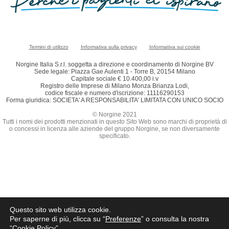
Termini di utilizzo
Informativa sulla privacy
Informativa sui cookie
Norgine Italia S.r.l. soggetta a direzione e coordinamento di Norgine BV
Sede legale: Piazza Gae Aulenti 1 - Torre B, 20154 Milano
Capitale sociale € 10.400,00 i.v
Registro delle Imprese di Milano Monza Brianza Lodi,
codice fiscale e numero d'iscrizione: 11116290153
Forma giuridica: SOCIETA' A RESPONSABILITA' LIMITATA CON UNICO SOCIO
© Norgine 2021
Tutti i nomi dei prodotti menzionati in questo Sito Web sono marchi di proprietà di
o concessi in licenza alle aziende del gruppo Norgine, se non diversamente
specificato.
Questo sito web utilizza cookie.
Per saperne di più, clicca su “
Preferenze
” o consulta la nostra
“
Cookie Policy
”