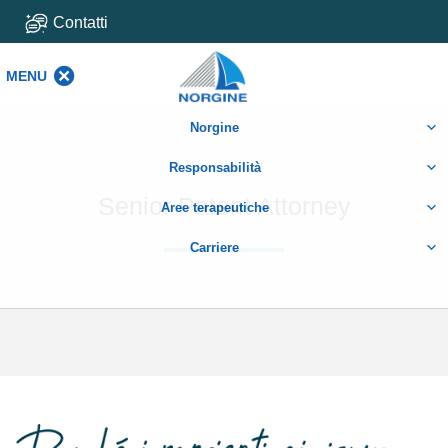
Contatti
MENU
MENU
Norgine
Responsabilità
Senior Patent Attorney
Aree terapeutiche
Carriere