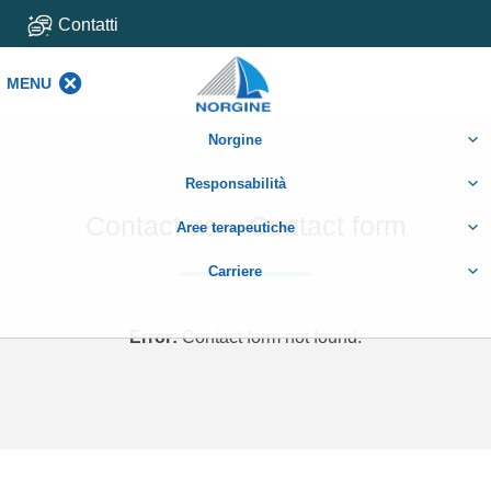
Contatti
MENU
MENU
Norgine
Responsabilità
Contact us – Contact form
Aree terapeutiche
Carriere
Error:
Contact form not found.