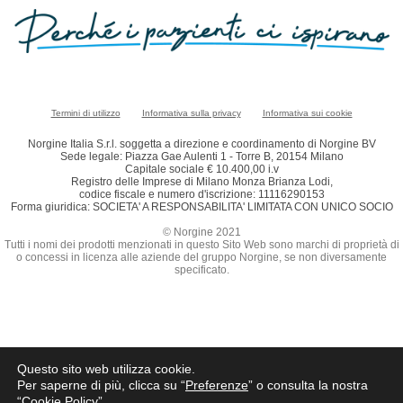
Termini di utilizzo
Informativa sulla privacy
Informativa sui cookie
Norgine Italia S.r.l. soggetta a direzione e coordinamento di Norgine BV
Sede legale: Piazza Gae Aulenti 1 - Torre B, 20154 Milano
Capitale sociale € 10.400,00 i.v
Registro delle Imprese di Milano Monza Brianza Lodi,
codice fiscale e numero d'iscrizione: 11116290153
Forma giuridica: SOCIETA' A RESPONSABILITA' LIMITATA CON UNICO SOCIO
© Norgine 2021
Tutti i nomi dei prodotti menzionati in questo Sito Web sono marchi di proprietà di
o concessi in licenza alle aziende del gruppo Norgine, se non diversamente
specificato.
Questo sito web utilizza cookie.
Per saperne di più, clicca su “
Preferenze
” o consulta la nostra
“
Cookie Policy
”