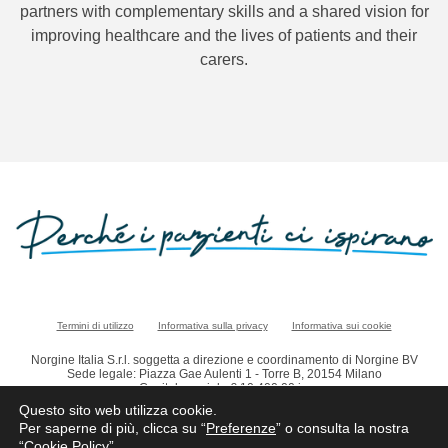
partners with complementary skills and a shared vision for
improving healthcare and the lives of patients and their
carers.
Termini di utilizzo
Informativa sulla privacy
Informativa sui cookie
Norgine Italia S.r.l. soggetta a direzione e coordinamento di Norgine BV
Sede legale: Piazza Gae Aulenti 1 - Torre B, 20154 Milano
Capitale sociale € 10.400,00 i.v
Registro delle Imprese di Milano Monza Brianza Lodi,
Questo sito web utilizza cookie.
codice fiscale e numero d'iscrizione: 11116290153
Per saperne di più, clicca su “
Preferenze
” o consulta la nostra
Forma giuridica: SOCIETA' A RESPONSABILITA' LIMITATA CON UNICO SOCIO
“
Cookie Policy
”