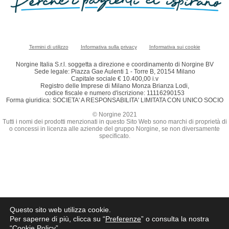
Termini di utilizzo
Informativa sulla privacy
Informativa sui cookie
Norgine Italia S.r.l. soggetta a direzione e coordinamento di Norgine BV
Sede legale: Piazza Gae Aulenti 1 - Torre B, 20154 Milano
Capitale sociale € 10.400,00 i.v
Registro delle Imprese di Milano Monza Brianza Lodi,
codice fiscale e numero d'iscrizione: 11116290153
Forma giuridica: SOCIETA' A RESPONSABILITA' LIMITATA CON UNICO SOCIO
© Norgine 2021
Tutti i nomi dei prodotti menzionati in questo Sito Web sono marchi di proprietà di
o concessi in licenza alle aziende del gruppo Norgine, se non diversamente
specificato.
Questo sito web utilizza cookie.
Per saperne di più, clicca su “
Preferenze
” o consulta la nostra
“
Cookie Policy
”