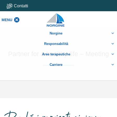
Contatti
MENU
MENU
Norgine
Responsabilità
Partner for a healthy life – Meeting
Aree terapeutiche
Carriere