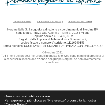
Termini di utilizzo
Informativa sulla privacy
Informativa sui cookie
Norgine Italia S.r.l. soggetta a direzione e coordinamento di Norgine BV
Sede legale: Piazza Gae Aulenti 1 - Torre B, 20154 Milano
Capitale sociale € 10.400,00 i.v
Registro delle Imprese di Milano Monza Brianza Lodi,
codice fiscale e numero d'iscrizione: 11116290153
Forma giuridica: SOCIETA' A RESPONSABILITA' LIMITATA CON UNICO SOCIO
© Norgine 2021
Tutti i nomi dei prodotti menzionati in questo Sito Web sono marchi di proprietà di
o concessi in licenza alle aziende del gruppo Norgine, se non diversamente
specificato.
Questo sito web utilizza cookie.
Per saperne di più, clicca su “
Preferenze
” o consulta la nostra
“
Cookie Policy
”