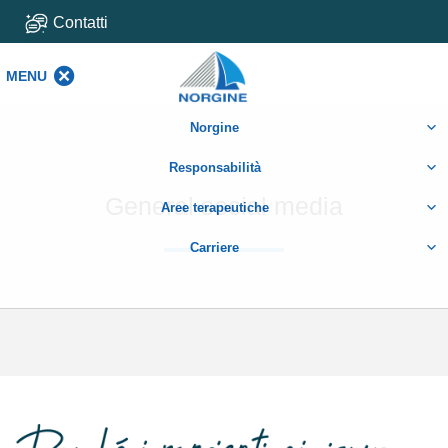
Contatti
MENU
MENU
Norgine
Responsabilità
General social media
Aree terapeutiche
Carriere