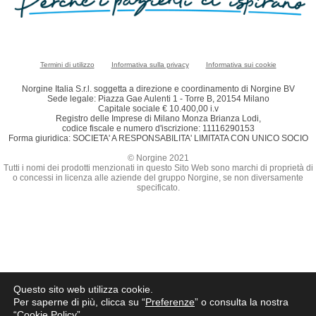
Termini di utilizzo
Informativa sulla privacy
Informativa sui cookie
Norgine Italia S.r.l. soggetta a direzione e coordinamento di Norgine BV
Sede legale: Piazza Gae Aulenti 1 - Torre B, 20154 Milano
Capitale sociale € 10.400,00 i.v
Registro delle Imprese di Milano Monza Brianza Lodi,
codice fiscale e numero d'iscrizione: 11116290153
Forma giuridica: SOCIETA' A RESPONSABILITA' LIMITATA CON UNICO SOCIO
© Norgine 2021
Tutti i nomi dei prodotti menzionati in questo Sito Web sono marchi di proprietà di
o concessi in licenza alle aziende del gruppo Norgine, se non diversamente
specificato.
Questo sito web utilizza cookie.
Per saperne di più, clicca su “
Preferenze
” o consulta la nostra
“
Cookie Policy
”