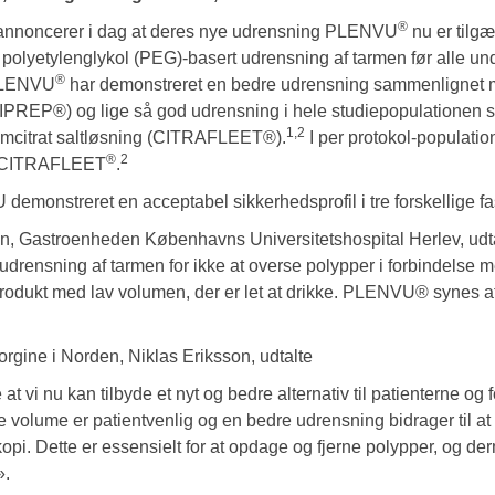
®
annoncerer i dag at deres nye udrensning PLENVU
nu er tilg
L polyetylenglykol (PEG)-basert udrensning af tarmen før alle u
®
LENVU
har demonstreret en bedre udrensning sammenlignet
IPREP®) og lige så god udrensning i hele studiepopulationen 
1,2
umcitrat saltløsning (CITRAFLEET®).
I per protokol-populat
®
2
d CITRAFLEET
.
monstreret en acceptabel sikkerhedsprofil i tre forskellige fase
, Gastroenheden Københavns Universitetshospital Herlev, udtalt
 udrensning af tarmen for ikke at overse polypper i forbindelse
rodukt med lav volumen, der er let at drikke. PLENVU® synes at
rgine i Norden, Niklas Eriksson, udtalte
t vi nu kan tilbyde et nyt og bedre alternativ til patienterne og 
 volume er patientvenlig og en bedre udrensning bidrager til at
pi. Dette er essensielt for at opdage og fjerne polypper, og de
».