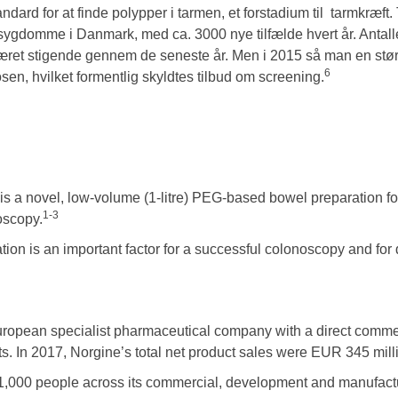
dard for at finde polypper i tarmen, et forstadium til tarmkræft.
ygdomme i Danmark, med ca. 3000 nye tilfælde hvert år. Antallet
været stigende gennem de seneste år. Men i 2015 så man en større
6
osen, hvilket formentlig skyldtes tilbud om screening.
 a novel, low-volume (1-litre) PEG-based bowel preparation for
1-3
oscopy.
tion is an important factor for a successful colonoscopy and fo
uropean specialist pharmaceutical company with a direct commer
. In 2017, Norgine’s total net product sales were EUR 345 milli
1,000 people across its commercial, development and manufact