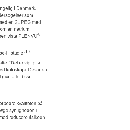
ængelig i Danmark.
ndersøgelser som
 med en 2L PEG med
som en natrium
®
ionen viste PLENVU
1-3
-III studier.
e: “Det er vigtigt at
 med koloskopi. Desuden
 give alle disse
forbedre kvaliteten på
 øge synligheden i
rmed reducere risikoen