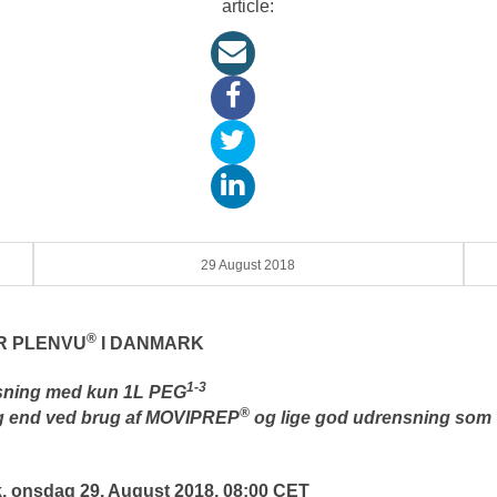
article:
29 August 2018
®
R PLENVU
I DANMARK
1-3
nsning med kun 1L PEG
®
g end ved brug af MOVIPREP
og lige god udrensning som
 onsdag 29. August 2018, 08:00 CET