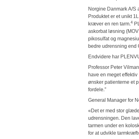
Norgine Danmark A/S 
Produktet er et unikt 1
4
kræver en ren tarm.
P
askorbat løsning (MOV
pikosulfat og magnesi
bedre udrensning en
Endvidere har PLENVU de
Professor Peter Vilmann
have en meget effektiv
ønsker patienterne et p
fordele.”
General Manager for No
«Det er med stor glæde a
udrensningen. Den lave
tarmen under en kolosko
for at udvikle tarmkræft