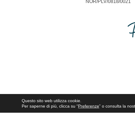
NOR/PLV/0818/0021
Questo sito web utilizza cookie.
Tutti i nomi dei prodotti menzionati in que
Per saperne di più, clicca su “
Preferenze
” o consulta la nost