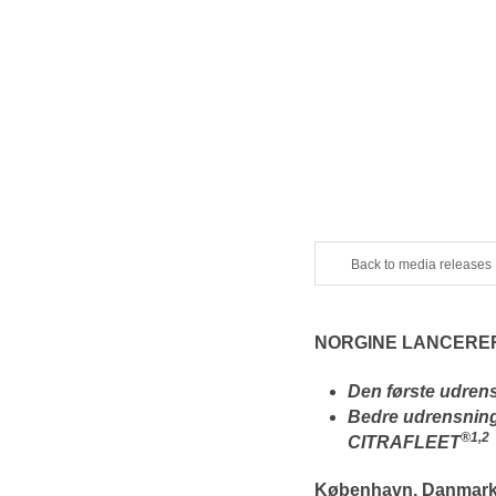
Back to media releases
NORGINE LANCERE
Den første udre
Bedre udrensnin
®1,2
CITRAFLEET
København, Danmark,