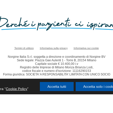
Termini di utilizzo
Informativa sulla privacy
Informativa sui cookie
Norgine Italia S.r.l. soggetta a direzione e coordinamento di Norgine BV
Sede legale: Piazza Gae Aulenti 1 - Torre B, 20154 Milano
Capitale sociale € 10.400,00 i.v
Registro delle Imprese di Milano Monza Brianza Lodi,
codice fiscale e numero d'iscrizione: 11116290153
Forma giuridica: SOCIETA' A RESPONSABILITA' LIMITATA CON UNICO SOCIO
© Norgine 2021
sto Sito Web sono marchi di proprietà di o concessi in licenza alle aziende del grup
Accetta tutti
Accetta solo i coo
ra “
Cookie Policy
”