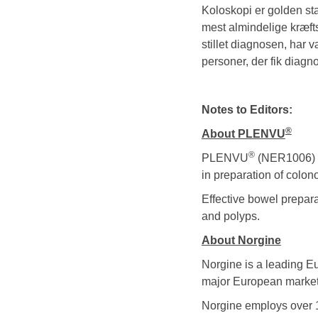
Koloskopi er golden stan
mest almindelige kræfts
stillet diagnosen, har 
personer, der fik diagn
Notes to Editors:
®
About PLENVU
®
PLENVU
(NER1006) is
in preparation of colon
Effective bowel prepara
and polyps.
About Norgine
Norgine is a leading E
major European markets
Norgine employs over 