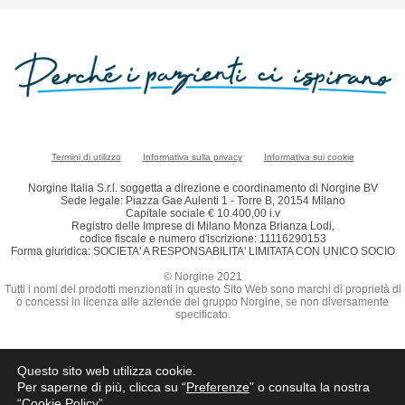
Termini di utilizzo
Informativa sulla privacy
Informativa sui cookie
Norgine Italia S.r.l. soggetta a direzione e coordinamento di Norgine BV
Sede legale: Piazza Gae Aulenti 1 - Torre B, 20154 Milano
Capitale sociale € 10.400,00 i.v
Registro delle Imprese di Milano Monza Brianza Lodi,
codice fiscale e numero d'iscrizione: 11116290153
Forma giuridica: SOCIETA' A RESPONSABILITA' LIMITATA CON UNICO SOCIO
© Norgine 2021
Tutti i nomi dei prodotti menzionati in questo Sito Web sono marchi di proprietà di
o concessi in licenza alle aziende del gruppo Norgine, se non diversamente
specificato.
Questo sito web utilizza cookie.
Per saperne di più, clicca su “
Preferenze
” o consulta la nostra
“
Cookie Policy
”