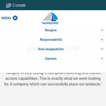
Contatti
MENU
MENU
Norgine
Responsabilità
Pier Vincenzo Colli
Aree terapeutiche
Carriere
‘Norgine is very strong, it has good marketing and market
access capabilities. This is exactly what we were looking
for. A company which can successfully place our products.’